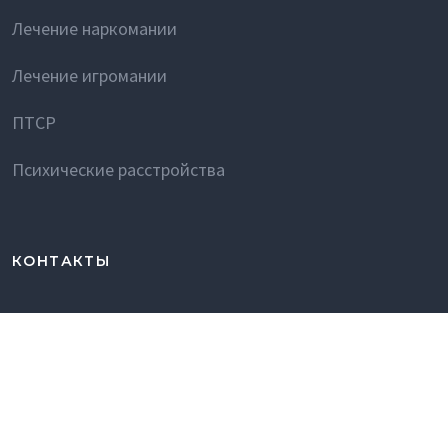
Лечение наркомании
Лечение игромании
ПТСР
Психические расстройства
КОНТАКТЫ
г. Киев, ул. Казацкая 88
crmrenessans1@gmail.com
(093) 170 79 89