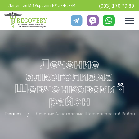
Перейти к основному содержанию
(093) 170 79 89
Лицензия МЗ Украины №1584/23/М
Лечение
алкоголизма
Шевченковский
район
Главная
Лечение Алкоголизма Шевченковский Район