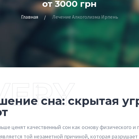
от 3000 грн
Главная
Лечение Алкоголизма Ирпень
VERY
шение сна: скрытая уг
ют
ьше ценят качественный сон как основу физического и 
 является той незаметной причиной, которая разрушает