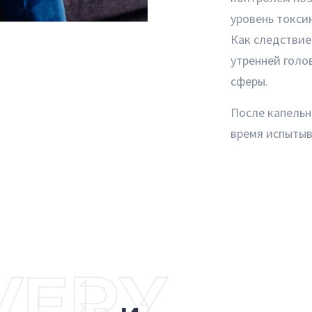
уровень токси
Как следствие
утренней голо
сферы.
После капельн
время испытыв
VERY