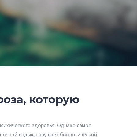
роза, которую
психического здоровья. Однако самое
 ночной отдых, нарушает биологический