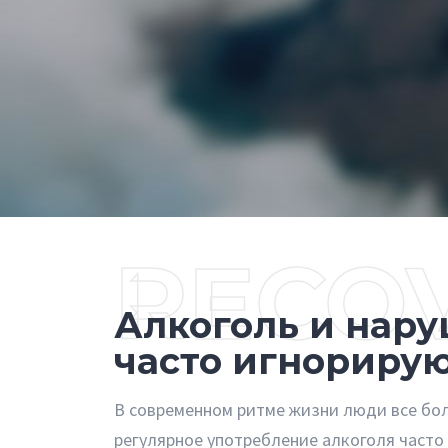
RECO
Алкоголь и нару
часто игнориру
В современном ритме жизни люди все бол
регулярное употребление алкоголя часто