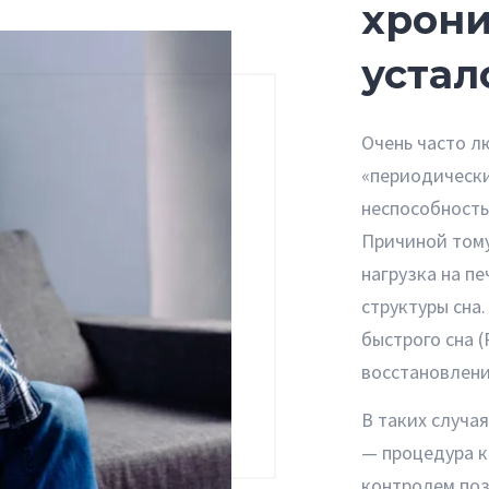
хрон
устал
Очень часто л
«периодически
неспособность
Причиной тому
нагрузка на пе
структуры сна.
быстрого сна 
восстановлени
В таких случа
— процедура к
контролем поз