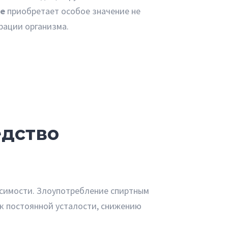
не
приобретает особое значение не
рации организма.
едство
исимости. Злоупотребление спиртным
 к постоянной усталости, снижению