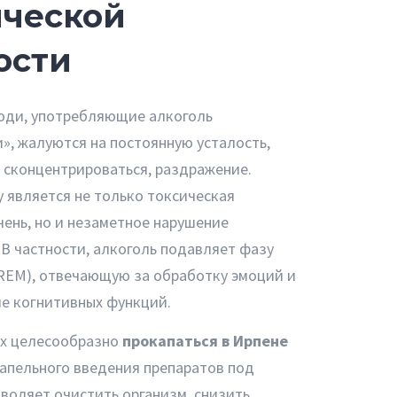
ической
ости
юди, употребляющие алкоголь
», жалуются на постоянную усталость,
 сконцентрироваться, раздражение.
 является не только токсическая
чень, но и незаметное нарушение
 В частности, алкоголь подавляет фазу
(REM), отвечающую за обработку эмоций и
е когнитивных функций.
ях целесообразно
прокапаться в Ирпене
апельного введения препаратов под
воляет очистить организм, снизить