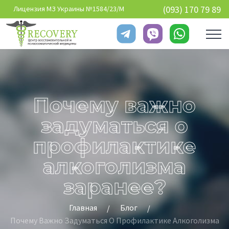
Перейти к основному содержанию
(093) 170 79 89
Лицензия МЗ Украины №1584/23/М
Почему важно
задуматься о
профилактике
алкоголизма
заранее?
Главная
Блог
Почему Важно Задуматься О Профилактике Алкоголизма