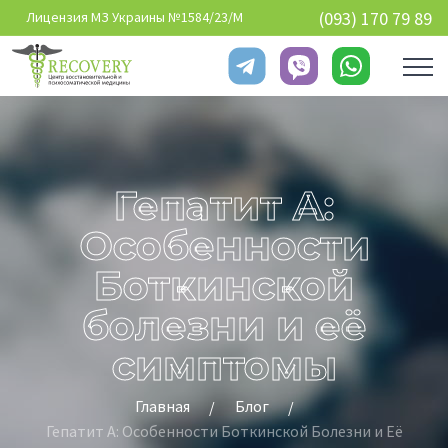
Перейти к основному содержанию
(093) 170 79 89
Лицензия МЗ Украины №1584/23/М
Гепатит A:
Особенности
Боткинской
болезни и её
симптомы
Главная
Блог
Гепатит A: Особенности Боткинской Болезни и Её