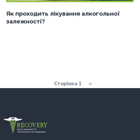
Як проходить лікування алкогольної
залежності?
Розбивка на сторінки
Наступна сторінка
Сторінка 1
››