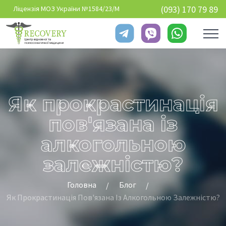
Перейти до основного вмісту
(093) 170 79 89
Ліцензія МОЗ України №1584/23/М
Як прокрастинація
пов'язана із
алкогольною
залежністю?
Головна
Блог
Як Прокрастинація Пов'язана Із Алкогольною Залежністю?