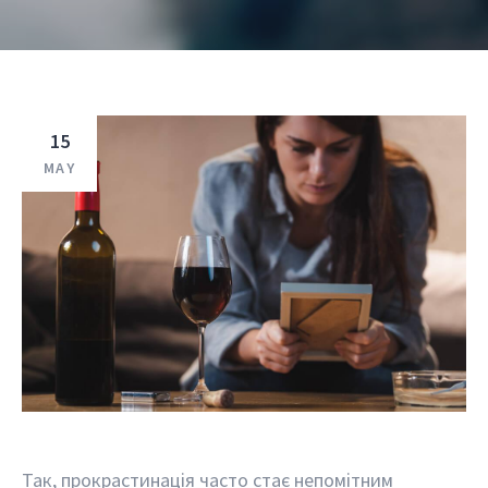
15
MAY
Так, прокрастинація часто стає непомітним