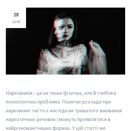
28
JUN
Наркоманія - це не лише фізична, але й глибока
психологічна проблема. Психічні розлади при
наркоманії часто є наслідком тривалого вживання
наркотичних речовин і можуть проявлятися в
найрізноманітніших формах. У цій статті ми