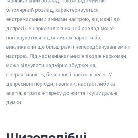
Маніакальний розлад, також відомий як
біполярний розлад, характеризується
екстремальними змінами настрою, від манії до
депресії. У наркозалежних цей розлад може
погіршуватися під впливом наркотиків,
викликаючи ще більш різкі і непередбачувані зміни
настрою. Під час маніакальних епізодів наркоман
може відчувати надмірне збудження,
гіперактивність, безсоння і навіть агресію. У
депресивні періоди, навпаки, настає глибока
апатія, втрата інтересу до життя і суїцидальні
думки.
Шизоподібні