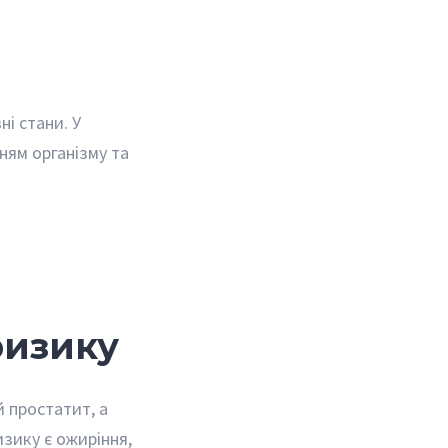
ні стани. У
ням організму та
 ризику
 простатит, а
зику є ожиріння,