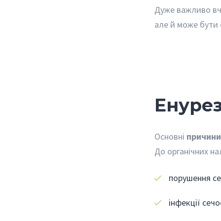
Дуже важливо вча
але й може бути
Енурез
Основні
причини
До органічних на
порушення се
інфекції сеч