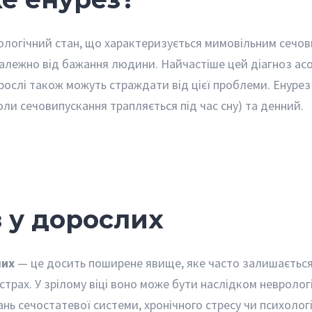
ологічний стан, що характеризується мимовільним сечов
залежно від бажання людини. Найчастіше цей діагноз асо
рослі також можуть страждати від цієї проблеми. Енурез
оли сечовипускання трапляється під час сну) та денний.
 у дорослих
лих
— це досить поширене явище, яке часто залишаєтьс
страх. У зрілому віці воно може бути наслідком невролог
нь сечостатевої системи, хронічного стресу чи психолог