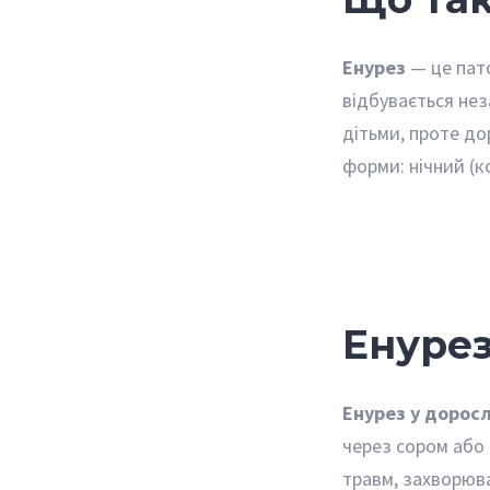
Енурез
— це пат
відбувається не
дітьми, проте до
форми: нічний (к
Енурез
Енурез у дорос
через сором або 
травм, захворюва