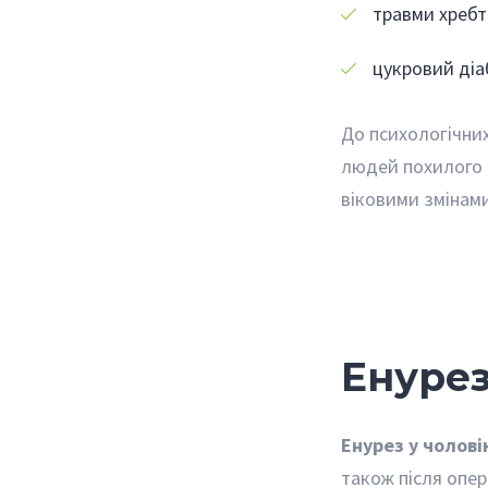
травми хребт
цукровий діа
До психологічних
людей похилого в
віковими змінами
Енурез
Енурез у чолові
також після опер