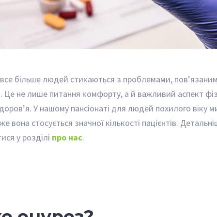
і все більше людей стикаються з проблемами, пов’язаним
. Це не лише питання комфорту, а й важливий аспект фі
доров’я. У нашому пансіонаті для людей похилого віку 
адже вона стосується значної кількості пацієнтів. Детальн
ися у розділі
про нас
.
е енурез?