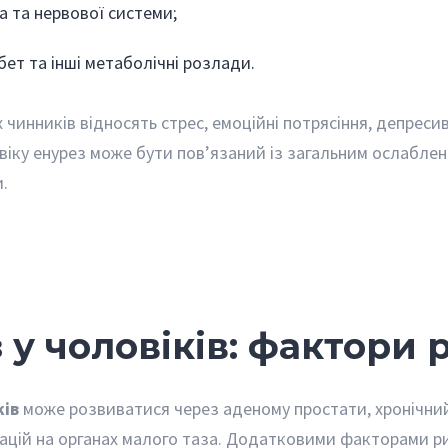
а та нервової системи;
бет та інші метаболічні розлади.
 чинників відносять стрес, емоційні потрясіння, депресив
іку енурез може бути пов’язаний із загальним ослаблен
.
 у чоловіків: фактори
ків
може розвиватися через аденому простати, хронічний
ацій на органах малого таза. Додатковими факторами ри