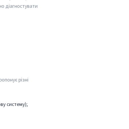
но діагностувати
ропонує різні
ву систему);