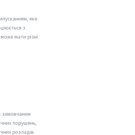
ипусканням, яке
ціюється з
 може мати різні
я замовчаним
ічних порушень,
ічних розладів.