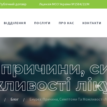
Публічний договір
Ліцензія МОЗ України №1584/23/М
ВІДДІЛЕННЯ
ПОСЛУГИ
ПРО НАС
КОНТАКТИ
 причини, 
ливості лі
Блог
Енурез: Причини, Симптоми Та Можливості Л