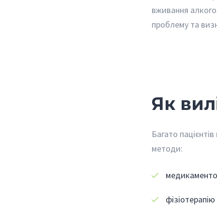
вживання алкого
проблему та виз
Як вил
Багато пацієнтів
методи:
медикаментоз
фізіотерапію 