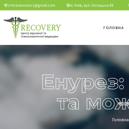
Перейти до основного вмісту
crmrenessans1@gmail.com
м. Київ, вул. Козацька 88
ГОЛОВНА
Енурез:
та мож
Головна