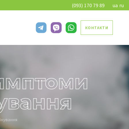
(093) 170 79 89
ua
ru
КОНТАКТИ
симптоми
кування
ікування