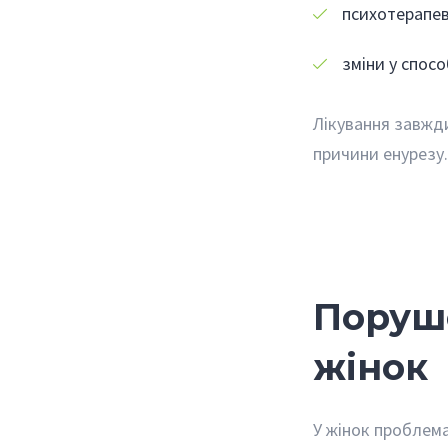
психотерапев
зміни у спосо
Лікування завжди
причини енурезу
Поруш
жінок
У жінок проблем