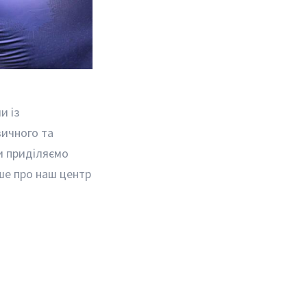
и із
зичного та
ми приділяємо
іше про наш центр