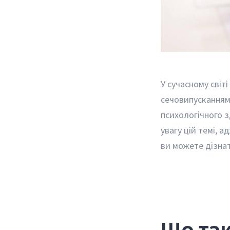
У сучасному світ
сечовипусканням
психологічного з
увагу цій темі, 
ви можете дізнат
Що так