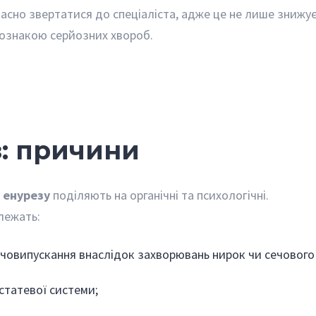
сно звертатися до спеціаліста, адже це не лише знижує
 ознакою серйозних хвороб.
: причини
 енурезу
поділяють на органічні та психологічні.
лежать:
човипускання внаслідок захворювань нирок чи сечового 
остатевої системи;