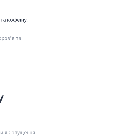
 та кофеїну.
оров’я та
у
ми як опущення