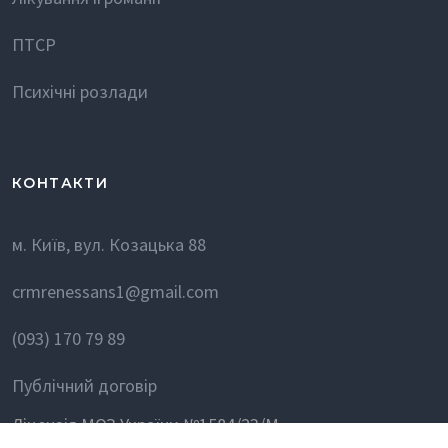
ПТСР
Психічні розлади
КОНТАКТИ
м. Київ, вул. Козацька 88
crmrenessans1@gmail.com
(093) 170 79 89
Публічний договір
Ліцензія МОЗ України №1584/23/М