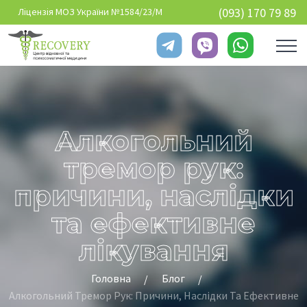
Перейти до основного вмісту
(093) 170 79 89
Ліцензія МОЗ України №1584/23/М
Алкогольний
тремор рук:
причини, наслідки
та ефективне
лікування
Головна
Блог
Алкогольний Тремор Рук: Причини, Наслідки Та Ефективне